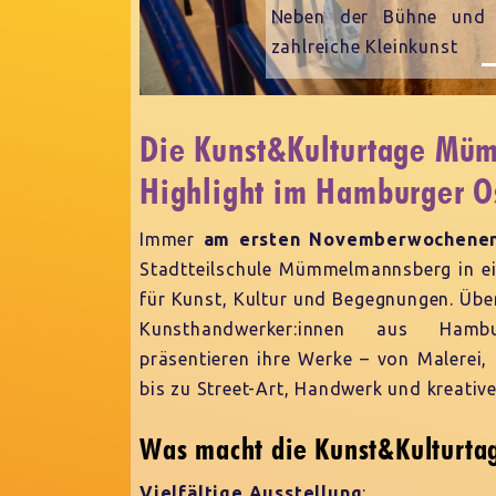
 und dem Pausen- und Essenbereich gibt es
nst
Die Kunst&Kulturtage Müm
Highlight im Hamburger O
Immer
am ersten Novemberwochen
Stadtteilschule Mümmelmannsberg in e
für Kunst, Kultur und Begegnungen. Übe
Kunsthandwerker:innen aus Ha
präsentieren ihre Werke – von Malerei,
bis zu Street-Art, Handwerk und kreati
Was macht die Kunst&Kulturt
Vielfältige Ausstellung
: