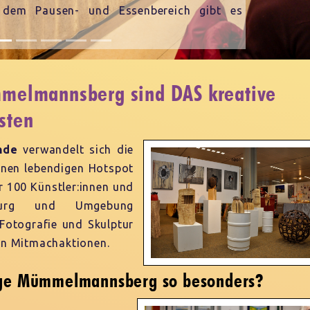
Auf der großen Fläche gibt e
Skulpturen. Literatur u.v.m.
melmannsberg sind DAS kreative
sten
ende
verwandelt sich die
inen lebendigen Hotspot
r 100 Künstler:innen und
mburg und Umgebung
 Fotografie und Skulptur
ven Mitmachaktionen.
age Mümmelmannsberg so besonders?